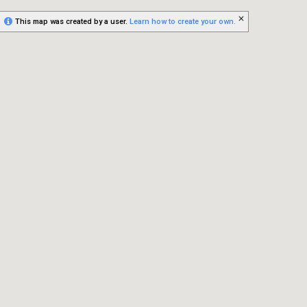
This map was created by a user.
Learn how to create your own.