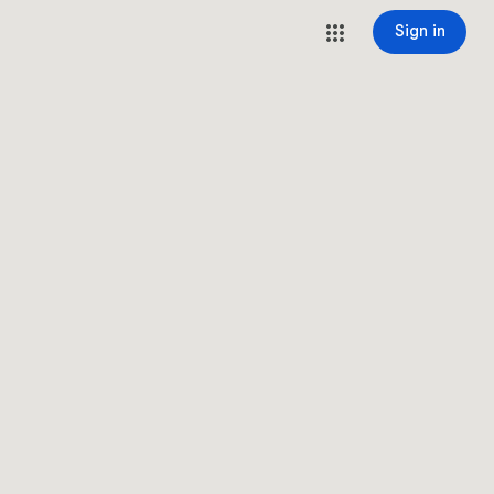
Sign in