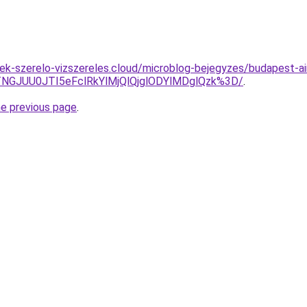
ek-szerelo-vizszereles.cloud/microblog-bejegyzes/budapest-ai
JTNGJUU0JTI5eFclRkYlMjQlQjglODYlMDglQzk%3D/
.
he previous page
.