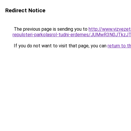
Redirect Notice
The previous page is sending you to
http://www.vizvezet
repuloteri-parkolasrol-tudni-erdemes/JUMwR3N0JTkz
If you do not want to visit that page, you can
return to t