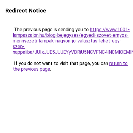
Redirect Notice
The previous page is sending you to
https://www.1001-
lampaszalon.hu/blog-bejegyzes/egyedi-szovet-ernyos-
mennyezeti-lampak-nagyon-jo-valasztas-lehet-egy-
szep-
nappaliba/JUIxJUE5JUJEYyVDRiU5NCVFNC4lN0MlOE
If you do not want to visit that page, you can
return to
the previous page
.